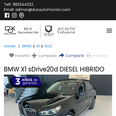
Telf.
983344022
Email:
admon@duxautomocion.com
Volver
|
BMW
X1
SUV
Favorito
Comparar
Compartir
Imprimir
BMW X1 sDrive20d DIESEL HIBRIDO