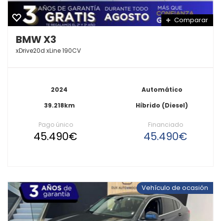
Comparar
BMW X3
xDrive20d xLine 190CV
2024
Automático
39.218km
Híbrido (Diesel)
Pago único
Financiado
45.490€
45.490€
Vehículo de ocasión