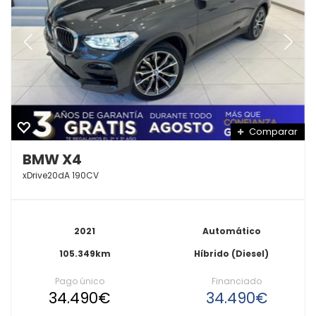
Comparar
BMW X4
xDrive20dA 190CV
2021
Automático
105.349km
Híbrido (Diesel)
Pago único
Financiado
34.490€
34.490€