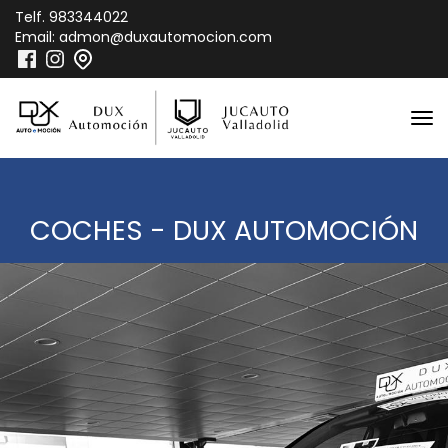
Telf.
983344022
Email:
admon@duxautomocion.com
COCHES - DUX AUTOMOCIÓN