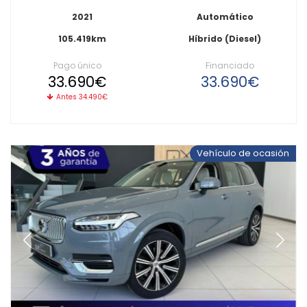
2021
Automático
105.419km
Híbrido (Diesel)
Pago único
Financiado
33.690€
33.690€
Antes 34.490€
Vehículo de ocasión