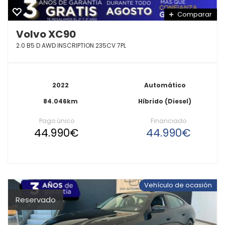
Comparar
Volvo XC90
2.0 B5 D AWD INSCRIPTION 235CV 7PL
2022
Automático
84.046km
Híbrido (Diesel)
Pago único
Financiado
44.990€
44.990€
Vehículo de ocasión
Reservado