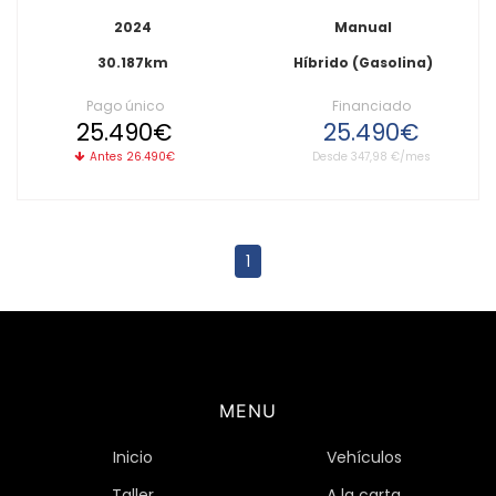
2024
Manual
30.187km
Híbrido (Gasolina)
Pago único
Financiado
25.490€
25.490€
Antes 26.490€
Desde 347,98 €/mes
1
MENU
Inicio
Vehículos
Taller
A la carta