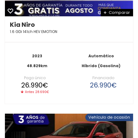
Comparar
Kia Niro
1.6 GDi 141ch HEV EMOTION
2023
Automático
48.829km
Híbrido (Gasolina)
Pago único
Financiado
26.990€
26.990€
Antes 28.690€
Vehículo de ocasión