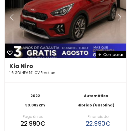
Comparar
Kia Niro
1.6 GDi HEV 141 CV Emotion
2022
Automático
30.082km
Híbrido (Gasolina)
Pago único
Financiado
22.990€
22.990€