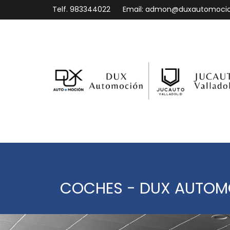
Telf.
983344022
Email:
admon@duxautomoci
COCHES - DUX AUTO