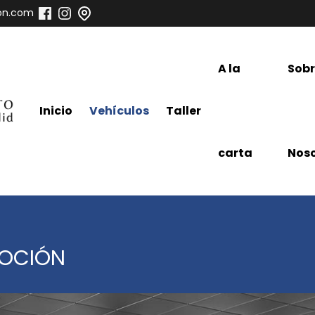
on.com
A la
Sob
Inicio
Vehículos
Taller
carta
Noso
MOCIÓN