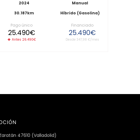
2024
Manual
30.187km
Híbrido (Gasolina)
Pago único
Financiado
25.490€
25.490€
Antes 26.490€
Desde 347,98 €/mes
OCIÓN
Zaratán 47610 (Valladolid)