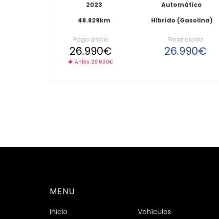
2023
Automático
48.829km
Híbrido (Gasolina)
Pago único
Financiado
26.990€
26.990€
Antes 28.690€
MENU
Inicio
Vehículos