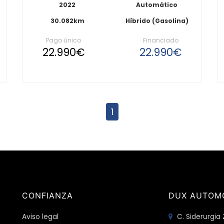
2022
Automático
30.082km
Híbrido (Gasolina)
Pago único
Financiado
22.990€
22.990€
1
CONFIANZA
DUX AUTOM
Aviso legal
C. Siderurgia 