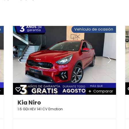
n
Vehículo de ocasión
r
Comparar
Kia Niro
1.6 GDi HEV 141 CV Emotion