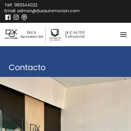
Telf.
983344022
Email:
admon@duxautomocion.com
Contacto