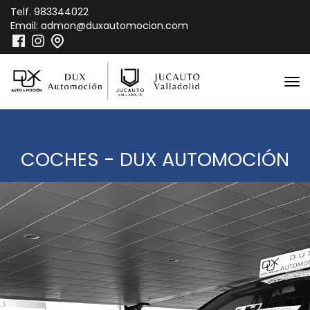
Telf.
983344022
Email:
admon@duxautomocion.com
COCHES - DUX AUTOMOCIÓN