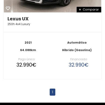
Comparar
Lexus UX
250h 4x4 Luxury
2021
Automático
64.088km
Híbrido (Gasolina)
Pago único
Financiado
32.990€
32.990€
1