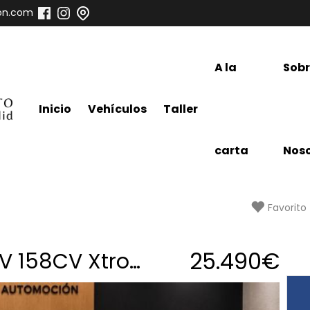
on.com
A la
Sob
Inicio
Vehículos
Taller
carta
Noso
Favorito
25.490€
Nissan Qashqai 1.3 MHEV 158CV Xtronic Tekna