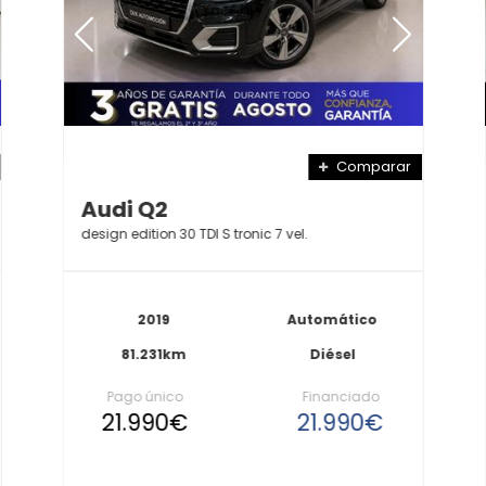
Comparar
Audi Q2
design edition 30 TDI S tronic 7 vel.
2019
Automático
81.231km
Diésel
Pago único
Financiado
21.990€
21.990€