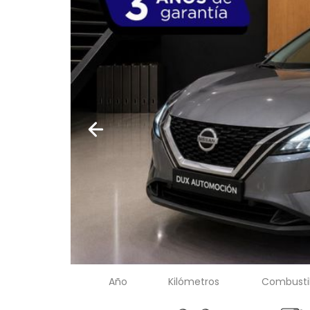
Año
Kilómetros
Combusti