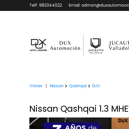
Telf.
983344022
Email:
admon@duxautomoci
Volver
|
Nissan
Qashqai
SUV