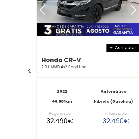
mparar
Comparar
Honda CR-V
2.0­ i­-MMD 4x2 Sport Line
ico
2022
Automático
olina)
46.801km
Híbrido (Gasolina)
ado
Pago único
Financiado
90€
32.490€
32.490€