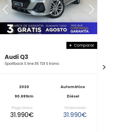
Comparar
Audi Q3
BMW
Sportback S line 35 TDI S tronic
320d B
2020
Automático
90.691km
Diésel
8
Pago único
Financiado
Pa
31.990€
31.990€
31