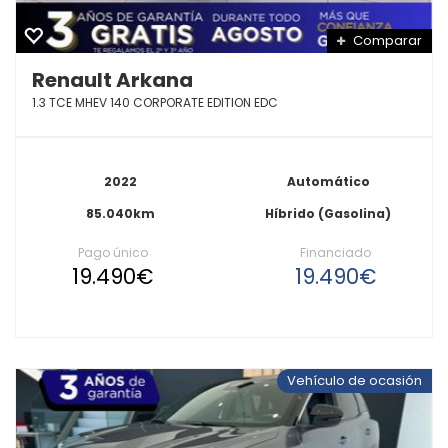
Comparar
Renault Arkana
1.3 TCE MHEV 140 CORPORATE EDITION EDC
2022
Automático
85.040km
Híbrido (Gasolina)
Pago único
Financiado
19.490€
19.490€
Vehículo de ocasión