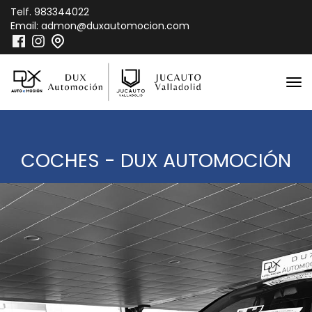
Telf.
983344022
Email:
admon@duxautomocion.com
COCHES - DUX AUTOMOCIÓN