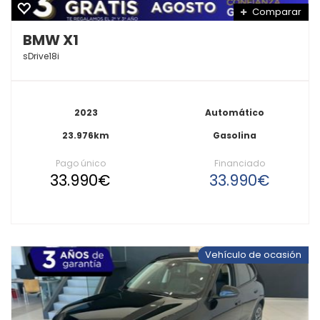
Comparar
BMW X1
sDrive18i
2023
Automático
23.976km
Gasolina
Pago único
Financiado
33.990€
33.990€
Vehículo de ocasión