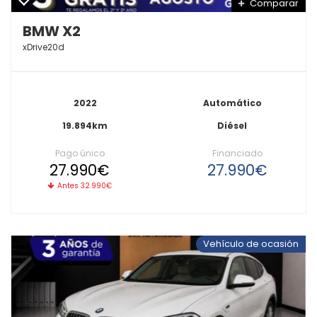
Comparar
BMW X2
xDrive20d
2022
Automático
19.894km
Diésel
Pago único
Financiado
27.990€
27.990€
Antes 32.990€
Vehículo de ocasión