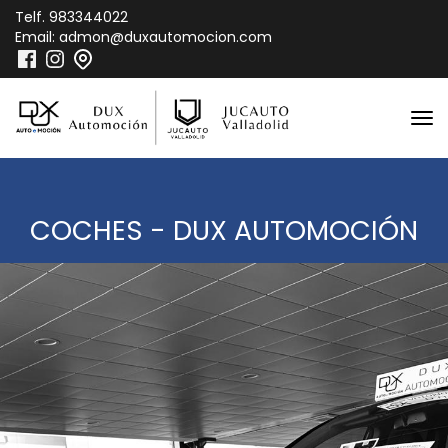
Telf.
983344022
Email:
admon@duxautomocion.com
COCHES - DUX AUTOMOCIÓN