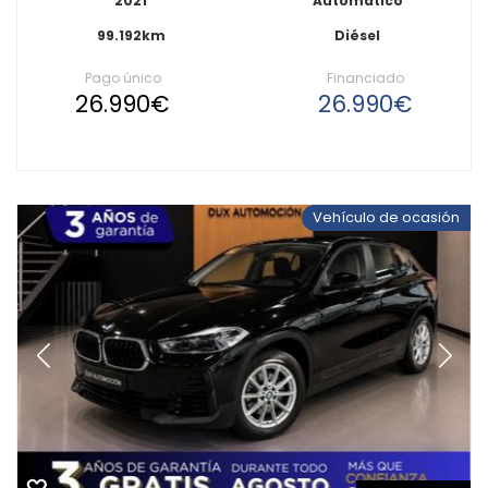
2021
Automático
99.192km
Diésel
Pago único
Financiado
26.990€
26.990€
Vehículo de ocasión