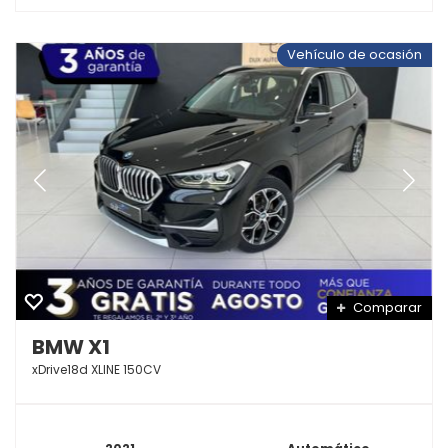
Vehículo de ocasión
Comparar
BMW X1
xDrive18d XLINE 150CV