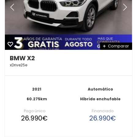
Comparar
BMW X2
xDrive25e
2021
Automático
60.275km
Híbrido enchufable
Pago único
Financiado
26.990€
26.990€