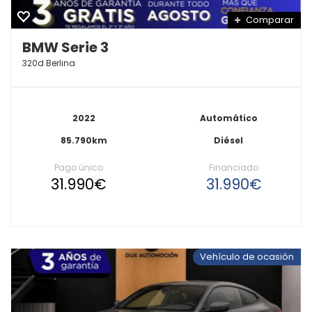
Comparar
BMW Serie 3
320d Berlina
2022
Automático
85.790km
Diésel
Pago único
Financiado
31.990€
31.990€
Vehículo de ocasión