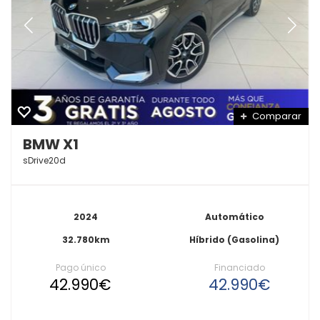
Comparar
BMW X1
sDrive20d
2024
Automático
32.780km
Híbrido (Gasolina)
Pago único
Financiado
42.990€
42.990€