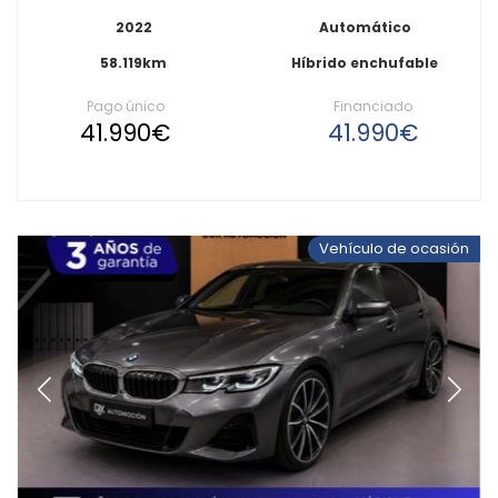
2022
Automático
58.119km
Híbrido enchufable
Pago único
Financiado
41.990€
41.990€
Vehículo de ocasión