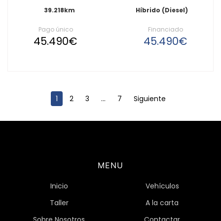
39.218km
Híbrido (Diesel)
Pago único
Financiado
45.490€
45.490€
1
2
3
...
7
Siguiente
MENU
Inicio
Vehículos
Taller
A la carta
Sobre Nosotros
Contactar