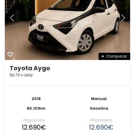
Comparar
Toyota Aygo
5p 70 x-play
2018
Manual
80.101km
Gasolina
Pago único
Financiado
12.690€
12.690€