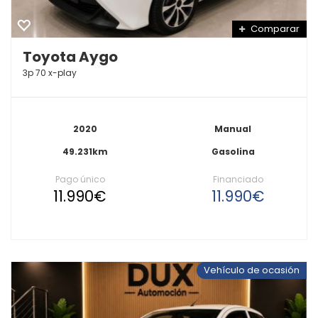
Comparar
Toyota Aygo
3p 70 x-play
2020
Manual
49.231km
Gasolina
Pago único
Financiado
11.990€
11.990€
Vehículo de ocasión