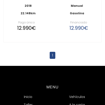
2018
Manual
22.148km
Gasolina
Pago único
Financiado
12.990€
12.990€
1
MENU
Inicio
Vehículos
Taller
A la carta