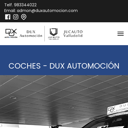
Telf.
983344022
Email:
admon@duxautomocion.com
COCHES - DUX AUTOMOCIÓN