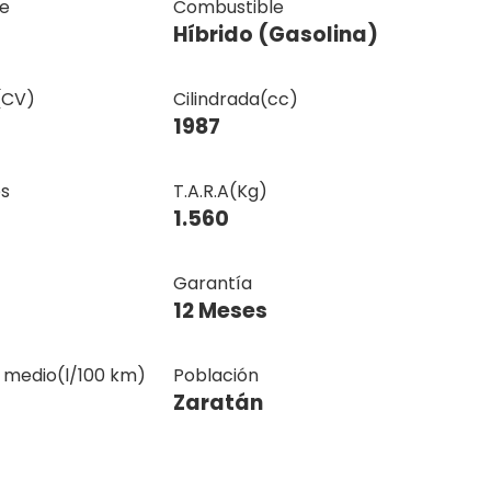
e
Combustible
Híbrido (Gasolina)
(CV)
Cilindrada(cc)
1987
s
T.A.R.A(Kg)
1.560
Garantía
12 Meses
medio(l/100 km)
Población
Zaratán