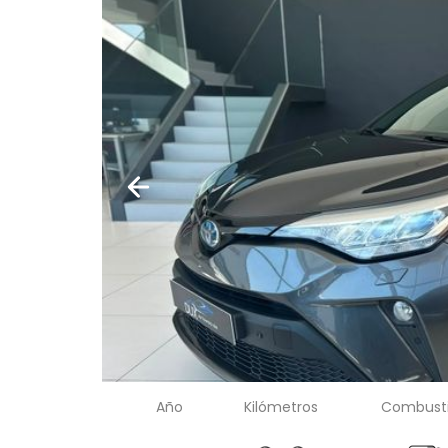
Año
Kilómetros
Combusti