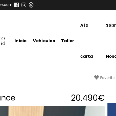
on.com
A la
Sob
Inicio
Vehículos
Taller
carta
Noso
Favorito
20.490€
ance