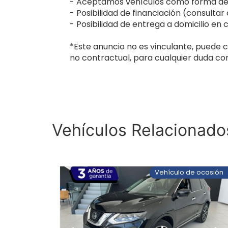
- Aceptamos vehículos como forma de 
- Posibilidad de financiación (consultar
- Posibilidad de entrega a domicilio en 
*Este anuncio no es vinculante, puede c
no contractual, para cualquier duda con
Vehículos Relacionado
 ocasión
Vehículo de ocasión