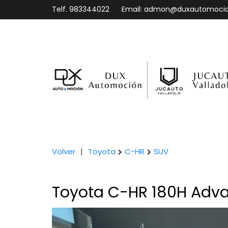
Telf.
983344022
Email:
admon@duxautomoci
Volver
|
Toyota
C-HR
SUV
Toyota C-HR 180H Adv