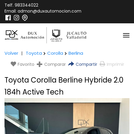
Telf.
983344022
Email:
admon@duxautomocion.com
Volver
|
Toyota
Corolla
Berlina
Favorito
Comparar
Compartir
Imprimir
Toyota Corolla Berline Hybride 2.0
184h Active Tech