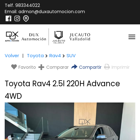
Telf.
983344022
Email:
admon@duxautomocion.com
Volver
|
Toyota
Rav4
SUV
Favorito
Comparar
Compartir
Imprimir
Toyota Rav4 2.5l 220H Advance
4WD